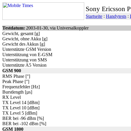
Sony Ericsson 
Startseite
:
Handytests
:
Testdatum:
2003-01-30, via Universalkoppler
Gewicht, gesamt [g]
Gewicht, ohne Akku [g]
Gewicht des Akkus [g]
Unterstützte GSM Version
Unterstützung von E-GSM
Unterstützung von SMS
Unterstützte A5 Version
GSM 900
RMS Phase [°]
Peak Phase [°]
Frequenzfehler [Hz]
Burstlength [µs]
RX Level
TX Level 14 [dBm]
TX Level 10 [dBm]
TX Level 5 [dBm]
BER bei -96 dBm [%]
BER bei -102 dBm [%]
GSM 1800