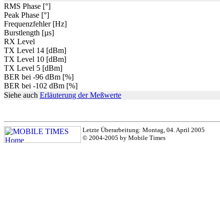
RMS Phase [°]
Peak Phase [°]
Frequenzfehler [Hz]
Burstlength [µs]
RX Level
TX Level 14 [dBm]
TX Level 10 [dBm]
TX Level 5 [dBm]
BER bei -96 dBm [%]
BER bei -102 dBm [%]
Siehe auch
Erläuterung der Meßwerte
Letzte Überarbeitung: Montag, 04. April 2005
© 2004-2005 by Mobile Times