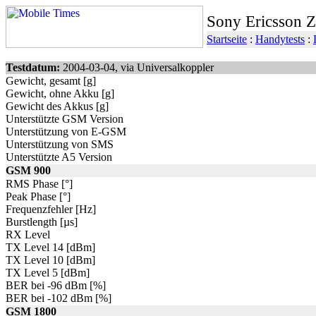
Sony Ericsson 
Startseite
:
Handytests
:
Testdatum:
2004-03-04, via Universalkoppler
Gewicht, gesamt [g]
Gewicht, ohne Akku [g]
Gewicht des Akkus [g]
Unterstützte GSM Version
Unterstützung von E-GSM
Unterstützung von SMS
Unterstützte A5 Version
GSM 900
RMS Phase [°]
Peak Phase [°]
Frequenzfehler [Hz]
Burstlength [µs]
RX Level
TX Level 14 [dBm]
TX Level 10 [dBm]
TX Level 5 [dBm]
BER bei -96 dBm [%]
BER bei -102 dBm [%]
GSM 1800