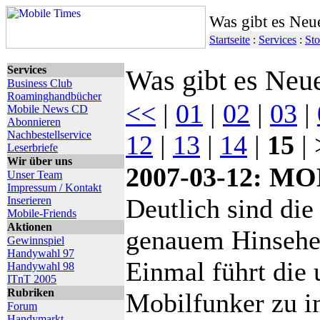
Was gibt es Neu
Startseite
:
Services
:
Sto
Services
Was gibt es Neu
Business Club
Roaminghandbücher
<<
|
01
|
02
|
03
|
Mobile News CD
Abonnieren
Nachbestellservice
12
|
13
|
14
|
15
| 
Leserbriefe
Wir über uns
2007-03-12: M
Unser Team
Impressum / Kontakt
Deutlich sind die
Inserieren
Mobile-Friends
Aktionen
genauem Hinsehen
Gewinnspiel
Handywahl 97
Einmal führt die 
Handywahl 98
ITnT 2005
Rubriken
Mobilfunker zu i
Forum
Handymarkt